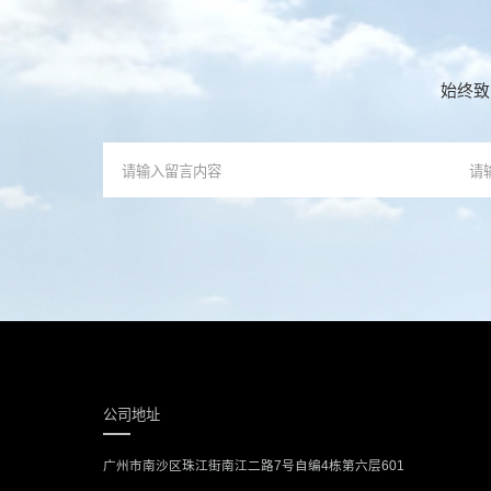
始终致
公司地址
广州市南沙区珠江街南江二路7号自编4栋第六层601