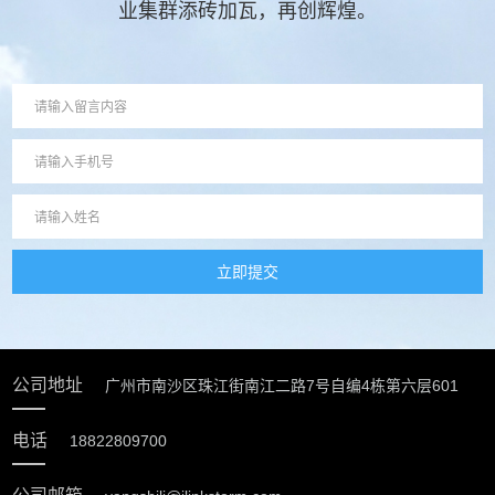
业集群添砖加瓦，再创辉煌。
立即提交
公司地址
广州市南沙区珠江街南江二路7号自编4栋第六层601
电话
18822809700