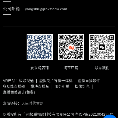
公司邮箱
yangshili@jlinkstorm.com
爱采购店铺
淘宝店铺
联系我们
VR产品：
极联视通
虚拟制片导播一体机
虚拟直播软件
多功能直播舱
模块直播车
服务租赁
摄像灯光
直播舞美设计(免费)
友情链接：
天呈时代官网
© 版权所有 广州极联视通科技有限责任公司
粤ICP备2021004233号